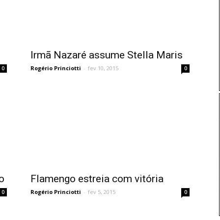
Irmã Nazaré assume Stella Maris
Rogério Princiotti
-
fev 10, 2015
0
0
o
Flamengo estreia com vitória
Rogério Princiotti
-
fev 5, 2015
0
0