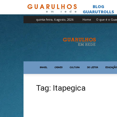
quinta-feira, 6 agosto, 2026
Home
O que é o Gua
Guarulhos
em
Rede
BRASIL
CRIMES
CULTURA
DO LEITOR
EDUCAÇÃO
Tag: Itapegica