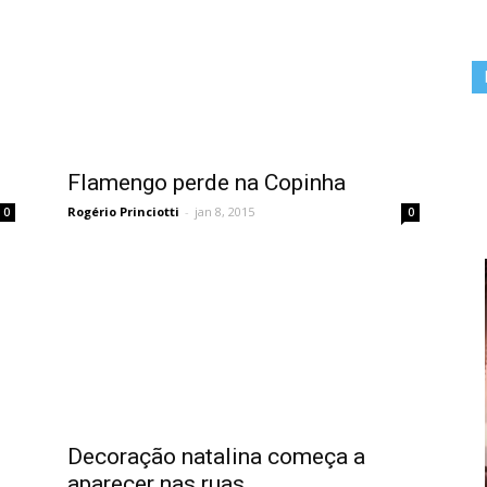
Flamengo perde na Copinha
Rogério Princiotti
-
jan 8, 2015
0
0
e
Decoração natalina começa a
aparecer nas ruas