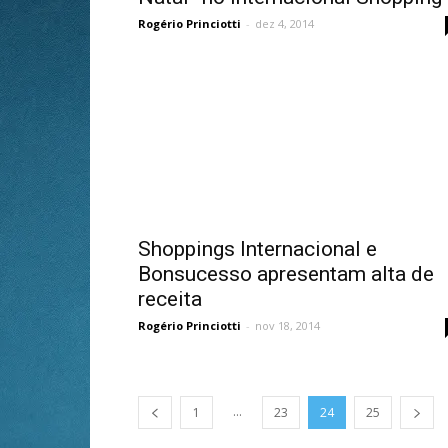
Rogério Princiotti
-
dez 4, 2014
Shoppings Internacional e
Bonsucesso apresentam alta de
receita
Rogério Princiotti
-
nov 18, 2014
...
1
23
24
25