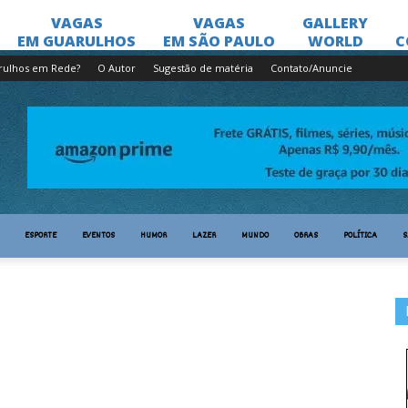
rulhos em Rede?
O Autor
Sugestão de matéria
Contato/Anuncie
ESPORTE
EVENTOS
HUMOR
LAZER
MUNDO
OBRAS
POLÍTICA
S