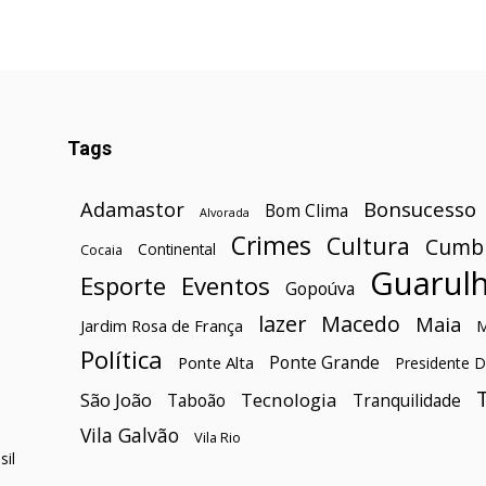
Tags
Bonsucesso
Adamastor
Bom Clima
Alvorada
Crimes
Cultura
Cumb
Continental
Cocaia
Guarul
Esporte
Eventos
Gopoúva
lazer
Macedo
Maia
Jardim Rosa de França
Política
Ponte Grande
Ponte Alta
Presidente D
São João
Tecnologia
Taboão
Tranquilidade
Vila Galvão
Vila Rio
il