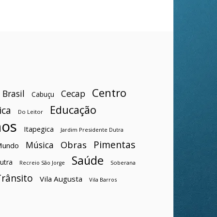
Centro
Brasil
Cecap
Cabuçu
Educação
ica
Do Leitor
hos
Itapegica
Jardim Presidente Dutra
Pimentas
Obras
Música
Mundo
Saúde
utra
Soberana
Recreio São Jorge
Trânsito
Vila Augusta
Vila Barros