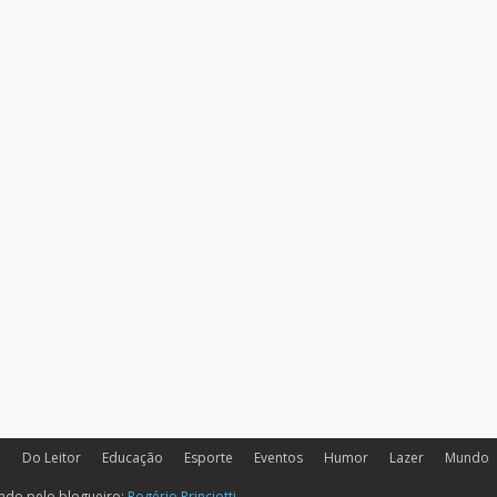
a
Do Leitor
Educação
Esporte
Eventos
Humor
Lazer
Mundo
rado pelo blogueiro:
Rogério Princiotti