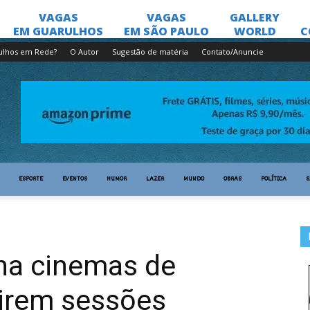
ulhos em Rede?
O Autor
Sugestão de matéria
Contato/Anuncie
ESPORTE
EVENTOS
HUMOR
LAZER
MUNDO
OBRAS
POLÍTICA
S
ina cinemas de
birem sessões