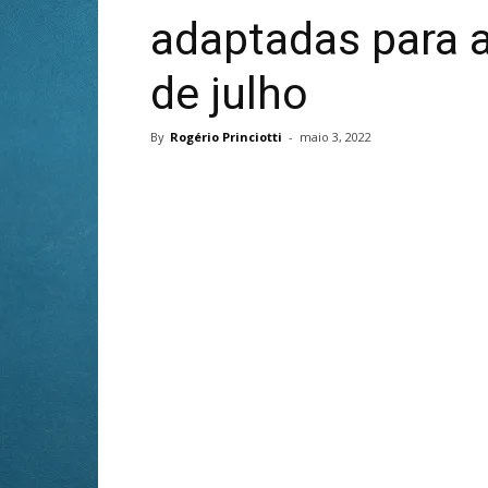
adaptadas para a
de julho
By
Rogério Princiotti
-
maio 3, 2022