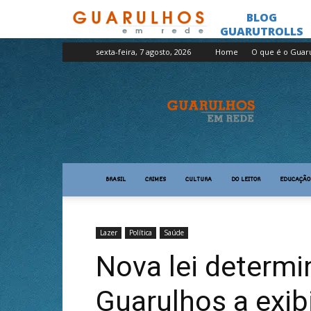
sexta-feira, 7 agosto, 2026
Home
O que é o Guar
Guarulhos
em
Rede
BRASIL
CRIMES
CULTURA
DO LEITOR
EDUCAÇÃO
Lazer
Política
Saúde
Nova lei determ
Guarulhos a exi