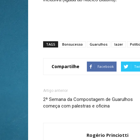
TAGS
Bonsucesso
Guarulhos
lazer
Políti
Compartilhe
Facebook
Twi
Artigo anterior
2ª Semana da Compostagem de Guarulhos
começa com palestras e oficina
Rogério Princiotti