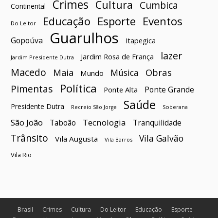
Crimes
Cultura
Cumbica
Continental
Esporte
Eventos
Educação
Do Leitor
Guarulhos
Gopoúva
Itapegica
lazer
Jardim Rosa de França
Jardim Presidente Dutra
Macedo
Maia
Obras
Música
Mundo
Política
Pimentas
Ponte Grande
Ponte Alta
Saúde
Presidente Dutra
Soberana
Recreio São Jorge
São João
Tecnologia
Taboão
Tranquilidade
Trânsito
Vila Galvão
Vila Augusta
Vila Barros
Vila Rio
Brasil
Crimes
Cultura
Do Leitor
Educação
Esporte