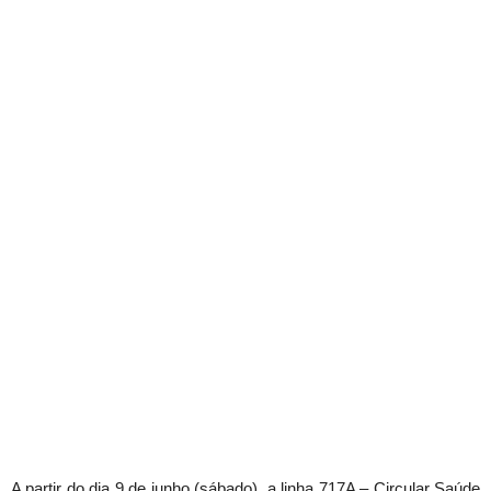
A partir do dia 9 de junho (sábado), a linha 717A – Circular Saúde