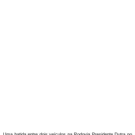
Uma batida entre dois veículos na Rodovia Presidente Dutra no