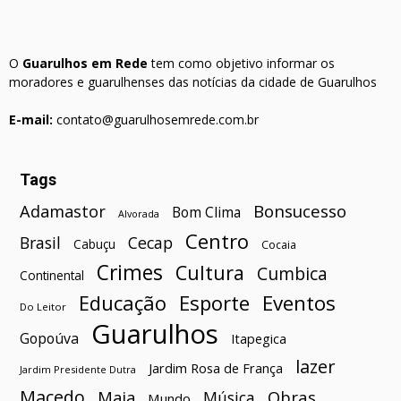
O
Guarulhos em Rede
tem como objetivo informar os
moradores e guarulhenses das notícias da cidade de Guarulhos
E-mail:
contato@guarulhosemrede.com.br
Tags
Bonsucesso
Adamastor
Bom Clima
Alvorada
Centro
Brasil
Cecap
Cabuçu
Cocaia
Crimes
Cultura
Cumbica
Continental
Esporte
Eventos
Educação
Do Leitor
Guarulhos
Gopoúva
Itapegica
lazer
Jardim Rosa de França
Jardim Presidente Dutra
Macedo
Maia
Obras
Música
Mundo