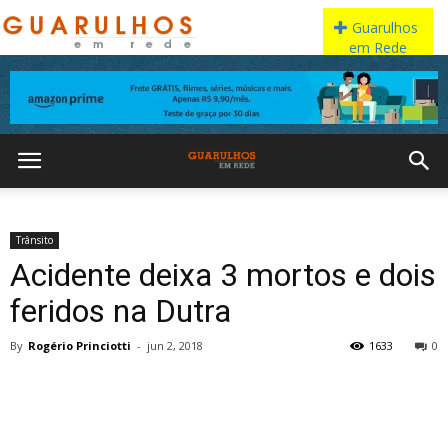
Trânsito
Acidente deixa 3 mortos e dois
feridos na Dutra
By
Rogério Princiotti
-
jun 2, 2018
1633
0