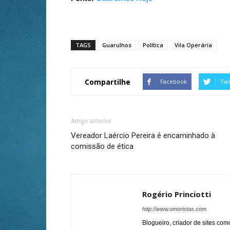
TAGS
Guarulhos
Política
Vila Operária
Compartilhe
Facebook
Twi
Artigo anterior
Vereador Laércio Pereira é encaminhado à
comissão de ética
Rogério Princiotti
http://www.omoristas.com
Blogueiro, criador de sites co