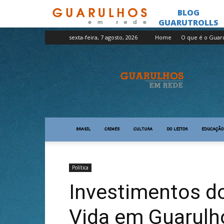
sexta-feira, 7 agosto, 2026
Home
O que é o Guar
Guarulhos
em
Rede
BRASIL
CRIMES
CULTURA
DO LEITOR
EDUCAÇÃO
Política
Investimentos d
Vida em Guarulh