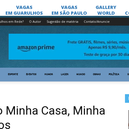
ulhos em Rede?
O Autor
Sugestão de matéria
Contato/Anuncie
ESPORTE
EVENTOS
HUMOR
LAZER
MUNDO
OBRAS
POLÍTICA
S
o Minha Casa, Minha
os