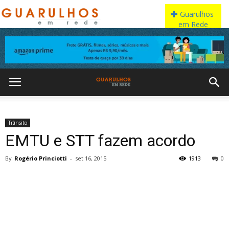
Trânsito
EMTU e STT fazem acordo
By
Rogério Princiotti
-
set 16, 2015
1913
0