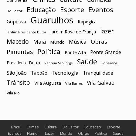
Continental
Esporte
Eventos
Educação
Do Leitor
Guarulhos
Gopoúva
Itapegica
lazer
Jardim Rosa de França
Jardim Presidente Dutra
Macedo
Maia
Obras
Música
Mundo
Política
Pimentas
Ponte Grande
Ponte Alta
Saúde
Presidente Dutra
Soberana
Recreio São Jorge
São João
Tecnologia
Taboão
Tranquilidade
Trânsito
Vila Galvão
Vila Augusta
Vila Barros
Vila Rio
Brasil
Crimes
Cultura
Do Leitor
Educação
Esporte
Eventos
Humor
Lazer
Mundo
Obras
Política
Saúde