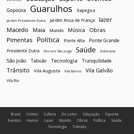
Guarulhos
Gopoúva
Itapegica
lazer
Jardim Rosa de França
Jardim Presidente Dutra
Macedo
Maia
Obras
Música
Mundo
Política
Pimentas
Ponte Grande
Ponte Alta
Saúde
Presidente Dutra
Soberana
Recreio São Jorge
São João
Tecnologia
Taboão
Tranquilidade
Trânsito
Vila Galvão
Vila Augusta
Vila Barros
Vila Rio
Brasil
Crimes
Cultura
Do Leitor
Educação
Esporte
Eventos
Humor
Lazer
Mundo
Obras
Política
Saúde
Tecnologia
Trânsito