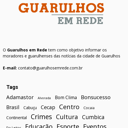
O
Guarulhos em Rede
tem como objetivo informar os
moradores e guarulhenses das notícias da cidade de Guarulhos
E-mail:
contato@guarulhosemrede.com.br
Tags
Bonsucesso
Adamastor
Bom Clima
Alvorada
Centro
Brasil
Cecap
Cabuçu
Cocaia
Crimes
Cultura
Cumbica
Continental
Esporte
Eventos
Educação
Do Leitor