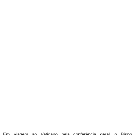
Em viagem ao Vaticano pela conferência geral, o Bispo