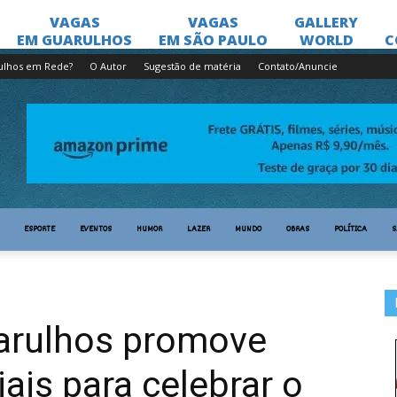
ulhos em Rede?
O Autor
Sugestão de matéria
Contato/Anuncie
ESPORTE
EVENTOS
HUMOR
LAZER
MUNDO
OBRAS
POLÍTICA
S
arulhos promove
ais para celebrar o