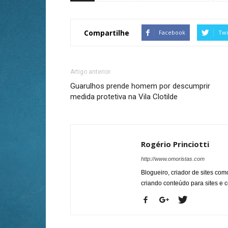
Compartilhe
Facebook
Twi
Artigo anterior
Guarulhos prende homem por descumprir
medida protetiva na Vila Clotilde
Rogério Princiotti
http://www.omoristas.com
Blogueiro, criador de sites co
criando conteúdo para sites e