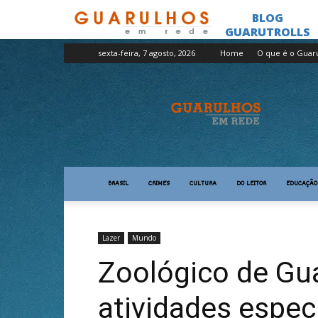
sexta-feira, 7 agosto, 2026
Home
O que é o Guar
Guarulhos
em
Rede
BRASIL
CRIMES
CULTURA
DO LEITOR
EDUCAÇÃO
Lazer
Mundo
Zoológico de Gu
atividades especi