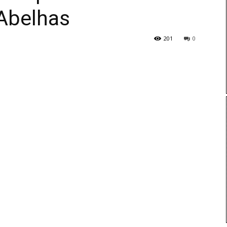
 Abelhas
201
0