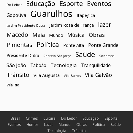
Esporte
Eventos
Educação
Do Leitor
Guarulhos
Gopoúva
Itapegica
lazer
Jardim Rosa de França
Jardim Presidente Dutra
Macedo
Maia
Obras
Música
Mundo
Política
Pimentas
Ponte Grande
Ponte Alta
Saúde
Presidente Dutra
Soberana
Recreio São Jorge
São João
Tecnologia
Taboão
Tranquilidade
Trânsito
Vila Galvão
Vila Augusta
Vila Barros
Vila Rio
Brasil
Crimes
Cultura
Do Leitor
Educação
Esporte
Eventos
Humor
Lazer
Mundo
Obras
Política
Saúde
Tecnologia
Trânsito