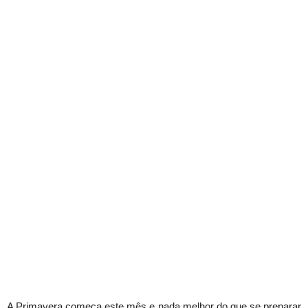
A Primavera começa este mês e nada melhor do que se preparar