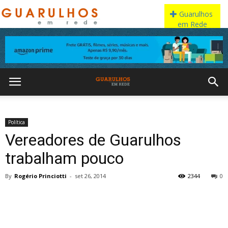
Política
Vereadores de Guarulhos
trabalham pouco
By
Rogério Princiotti
-
set 26, 2014
2344
0