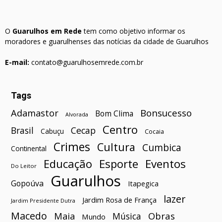
O
Guarulhos em Rede
tem como objetivo informar os
moradores e guarulhenses das notícias da cidade de Guarulhos
E-mail:
contato@guarulhosemrede.com.br
Tags
Bonsucesso
Adamastor
Bom Clima
Alvorada
Centro
Brasil
Cecap
Cabuçu
Cocaia
Crimes
Cultura
Cumbica
Continental
Esporte
Eventos
Educação
Do Leitor
Guarulhos
Gopoúva
Itapegica
lazer
Jardim Rosa de França
Jardim Presidente Dutra
Macedo
Maia
Obras
Música
Mundo