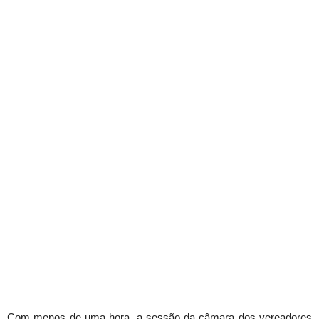
Com menos de uma hora, a sessão da câmara dos vereadores