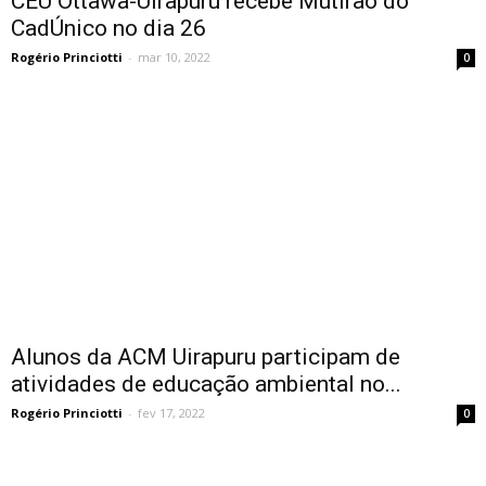
CEU Ottawa-Uirapuru recebe Mutirão do
CadÚnico no dia 26
Rogério Princiotti
-
mar 10, 2022
0
Alunos da ACM Uirapuru participam de
atividades de educação ambiental no...
Rogério Princiotti
-
fev 17, 2022
0