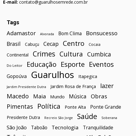
E-mail:
contato@guarulhosemrede.com.br
Tags
Bonsucesso
Adamastor
Bom Clima
Alvorada
Centro
Brasil
Cecap
Cabuçu
Cocaia
Crimes
Cultura
Cumbica
Continental
Esporte
Eventos
Educação
Do Leitor
Guarulhos
Gopoúva
Itapegica
lazer
Jardim Rosa de França
Jardim Presidente Dutra
Macedo
Maia
Obras
Música
Mundo
Política
Pimentas
Ponte Grande
Ponte Alta
Saúde
Presidente Dutra
Soberana
Recreio São Jorge
São João
Tecnologia
Taboão
Tranquilidade