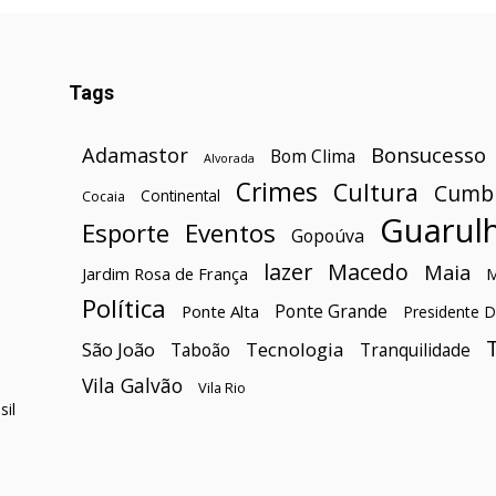
Tags
Bonsucesso
Adamastor
Bom Clima
Alvorada
Crimes
Cultura
Cumb
Continental
Cocaia
Guarul
Esporte
Eventos
Gopoúva
lazer
Macedo
Maia
Jardim Rosa de França
Política
Ponte Grande
Ponte Alta
Presidente D
São João
Tecnologia
Taboão
Tranquilidade
Vila Galvão
Vila Rio
il