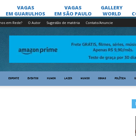
lhos em Rede?
O Autor
Sugestão de matéria
Contato/Anuncie
ESPORTE
EVENTOS
HUMOR
LAZER
MUNDO
OBRAS
POLÍTICA
S