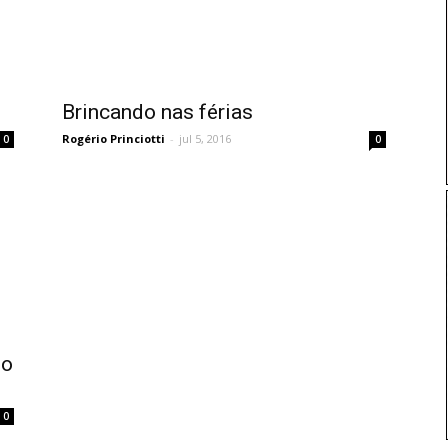
Brincando nas férias
Rogério Princiotti
-
jul 5, 2016
0
0
do
0