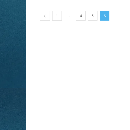
...
1
4
5
6