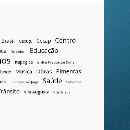
Centro
Brasil
Cecap
Cabuçu
Educação
ica
Do Leitor
hos
Itapegica
Jardim Presidente Dutra
Pimentas
Obras
Música
Mundo
Saúde
utra
Soberana
Recreio São Jorge
Trânsito
Vila Augusta
Vila Barros