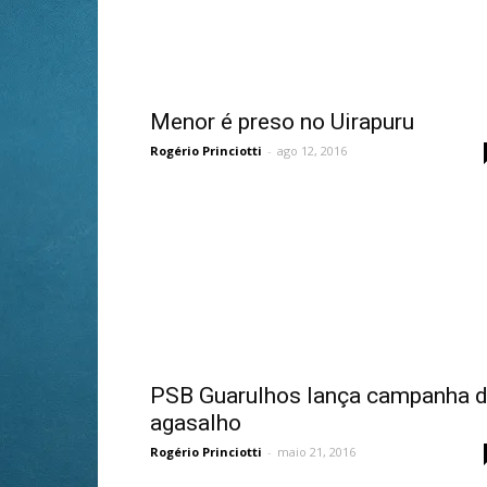
Menor é preso no Uirapuru
Rogério Princiotti
-
ago 12, 2016
PSB Guarulhos lança campanha 
agasalho
Rogério Princiotti
-
maio 21, 2016