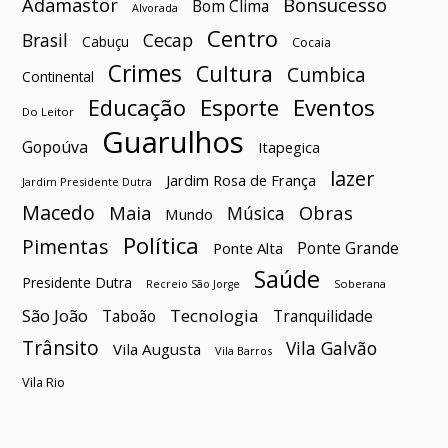
Bonsucesso
Adamastor
Bom Clima
Alvorada
Centro
Brasil
Cecap
Cabuçu
Cocaia
Crimes
Cultura
Cumbica
Continental
Esporte
Eventos
Educação
Do Leitor
Guarulhos
Gopoúva
Itapegica
lazer
Jardim Rosa de França
Jardim Presidente Dutra
Macedo
Maia
Obras
Música
Mundo
Política
Pimentas
Ponte Grande
Ponte Alta
Saúde
Presidente Dutra
Soberana
Recreio São Jorge
São João
Tecnologia
Taboão
Tranquilidade
Trânsito
Vila Galvão
Vila Augusta
Vila Barros
Vila Rio