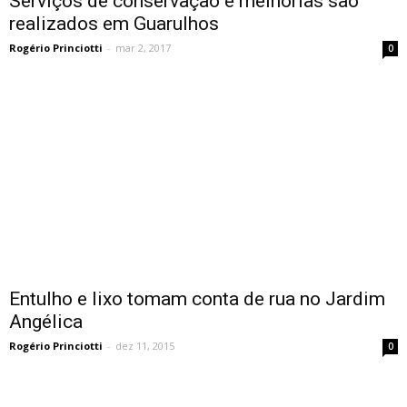
Serviços de conservação e melhorias são
realizados em Guarulhos
Rogério Princiotti
-
mar 2, 2017
0
Entulho e lixo tomam conta de rua no Jardim
Angélica
Rogério Princiotti
-
dez 11, 2015
0