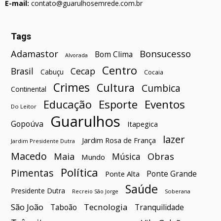
E-mail:
contato@guarulhosemrede.com.br
Tags
Bonsucesso
Adamastor
Bom Clima
Alvorada
Centro
Brasil
Cecap
Cabuçu
Cocaia
Crimes
Cultura
Cumbica
Continental
Esporte
Eventos
Educação
Do Leitor
Guarulhos
Gopoúva
Itapegica
lazer
Jardim Rosa de França
Jardim Presidente Dutra
Macedo
Maia
Obras
Música
Mundo
Política
Pimentas
Ponte Grande
Ponte Alta
Saúde
Presidente Dutra
Soberana
Recreio São Jorge
São João
Tecnologia
Taboão
Tranquilidade