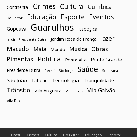
Crimes
Cultura
Cumbica
Continental
Esporte
Eventos
Educação
Do Leitor
Guarulhos
Gopoúva
Itapegica
lazer
Jardim Rosa de França
Jardim Presidente Dutra
Macedo
Maia
Obras
Música
Mundo
Política
Pimentas
Ponte Grande
Ponte Alta
Saúde
Presidente Dutra
Soberana
Recreio São Jorge
São João
Tecnologia
Taboão
Tranquilidade
Trânsito
Vila Galvão
Vila Augusta
Vila Barros
Vila Rio
Brasil
Crimes
Cultura
Do Leitor
Educação
Esporte