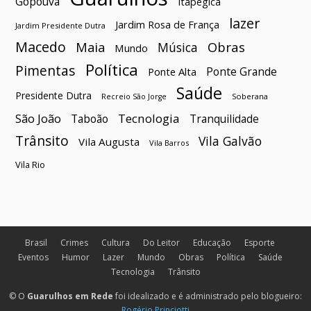
Gopoúva
Itapegica
lazer
Jardim Rosa de França
Jardim Presidente Dutra
Macedo
Maia
Obras
Música
Mundo
Política
Pimentas
Ponte Grande
Ponte Alta
Saúde
Presidente Dutra
Soberana
Recreio São Jorge
São João
Tecnologia
Taboão
Tranquilidade
Trânsito
Vila Galvão
Vila Augusta
Vila Barros
Vila Rio
Brasil
Crimes
Cultura
Do Leitor
Educação
Esporte
Eventos
Humor
Lazer
Mundo
Obras
Política
Saúde
Tecnologia
Trânsito
© O
Guarulhos em Rede
foi idealizado e é administrado pelo blogueiro:
Rogério Princiotti