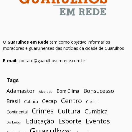
O
Guarulhos em Rede
tem como objetivo informar os
moradores e guarulhenses das notícias da cidade de Guarulhos
E-mail:
contato@guarulhosemrede.com.br
Tags
Bonsucesso
Adamastor
Bom Clima
Alvorada
Centro
Brasil
Cecap
Cabuçu
Cocaia
Crimes
Cultura
Cumbica
Continental
Esporte
Eventos
Educação
Do Leitor
Guarulhos