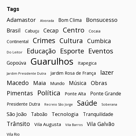
Tags
Bonsucesso
Adamastor
Bom Clima
Alvorada
Centro
Brasil
Cecap
Cabuçu
Cocaia
Crimes
Cultura
Cumbica
Continental
Esporte
Eventos
Educação
Do Leitor
Guarulhos
Gopoúva
Itapegica
lazer
Jardim Rosa de França
Jardim Presidente Dutra
Macedo
Maia
Obras
Música
Mundo
Política
Pimentas
Ponte Grande
Ponte Alta
Saúde
Presidente Dutra
Soberana
Recreio São Jorge
São João
Tecnologia
Taboão
Tranquilidade
Trânsito
Vila Galvão
Vila Augusta
Vila Barros
Vila Rio