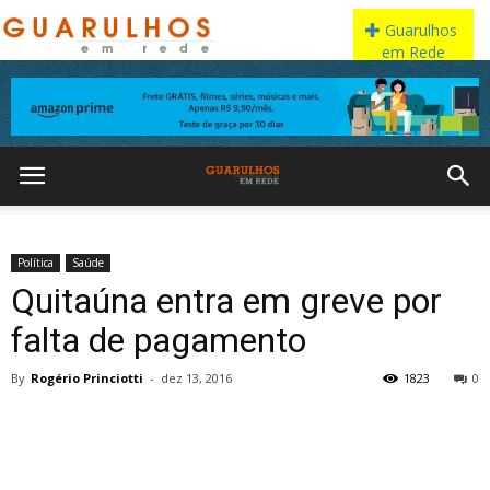
Política
Saúde
Quitaúna entra em greve por
falta de pagamento
By
Rogério Princiotti
-
dez 13, 2016
1823
0