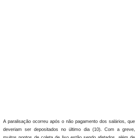
A paralisação ocorreu após o não pagamento dos salários, que
deveriam ser depositados no último dia (10). Com a greve,
muitos pontos de coleta de lixo estão sendo afetados, além de