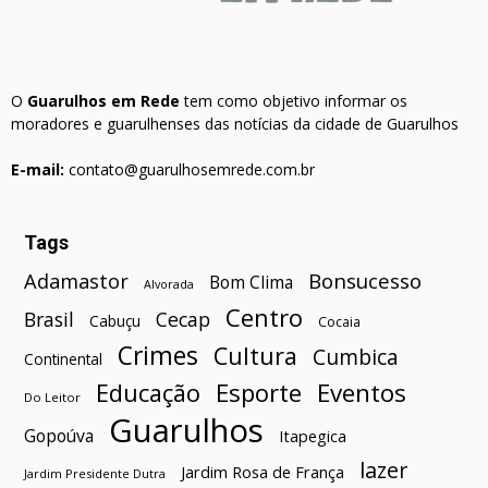
O
Guarulhos em Rede
tem como objetivo informar os
moradores e guarulhenses das notícias da cidade de Guarulhos
E-mail:
contato@guarulhosemrede.com.br
Tags
Bonsucesso
Adamastor
Bom Clima
Alvorada
Centro
Brasil
Cecap
Cabuçu
Cocaia
Crimes
Cultura
Cumbica
Continental
Esporte
Eventos
Educação
Do Leitor
Guarulhos
Gopoúva
Itapegica
lazer
Jardim Rosa de França
Jardim Presidente Dutra