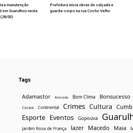
liza manutenção
Prefeitura inicia obras de calçada e
l em Guarulhos nesta
guarda-corpo na rua Cocho Velho
 (28/05)
Tags
Bonsucesso
Adamastor
Bom Clima
Alvorada
Crimes
Cultura
Cumb
Continental
Cocaia
Guarul
Esporte
Eventos
Gopoúva
lazer
Macedo
Maia
Jardim Rosa de França