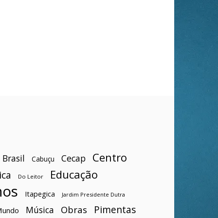
Centro
Brasil
Cecap
Cabuçu
Educação
ica
Do Leitor
hos
Itapegica
Jardim Presidente Dutra
Pimentas
Obras
Música
Mundo