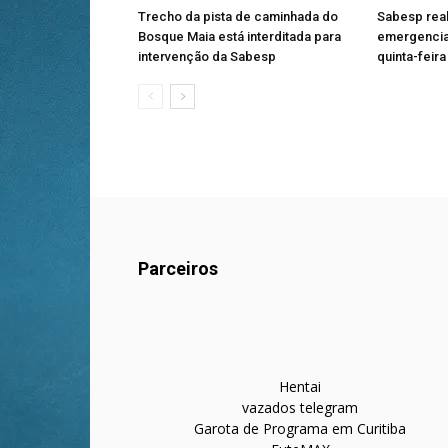
Trecho da pista de caminhada do
Sabesp rea
Bosque Maia está interditada para
emergencia
intervenção da Sabesp
quinta-feira
Parceiros
Hentai
vazados telegram
Garota de Programa em Curitiba