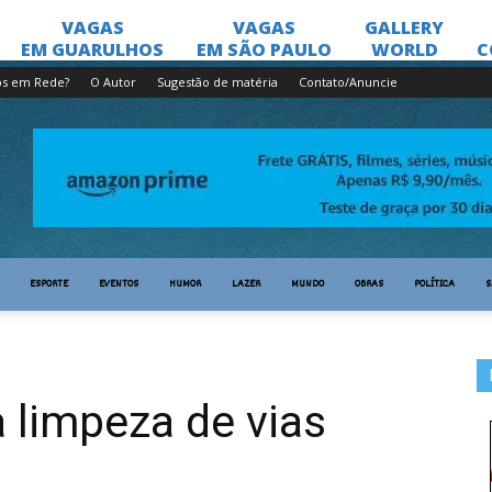
os em Rede?
O Autor
Sugestão de matéria
Contato/Anuncie
ESPORTE
EVENTOS
HUMOR
LAZER
MUNDO
OBRAS
POLÍTICA
S
 limpeza de vias