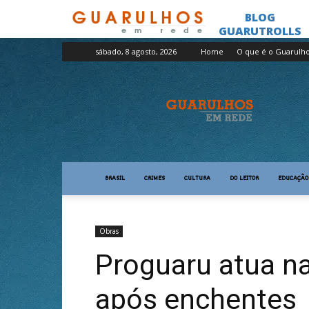
sábado, 8 agosto, 2026
Home
O que é o Guarulh
Guarulhos
em
Rede
BRASIL
CRIMES
CULTURA
DO LEITOR
EDUCAÇÃO
Obras
Proguaru atua na
após enchentes