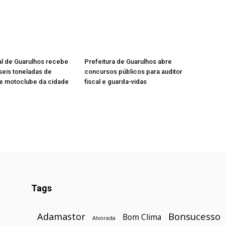
al de Guarulhos recebe
Prefeitura de Guarulhos abre
eis toneladas de
concursos públicos para auditor
de motoclube da cidade
fiscal e guarda-vidas
Tags
Bonsucesso
Adamastor
Bom Clima
Alvorada