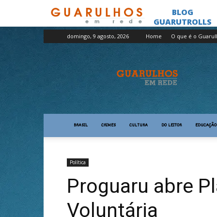
domingo, 9 agosto, 2026
Home
O que é o Guaru
Guarulhos
em
Rede
BRASIL
CRIMES
CULTURA
DO LEITOR
EDUCAÇÃO
Política
Proguaru abre P
Voluntária