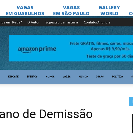
lhos em Rede?
O Autor
Sugestão de matéria
Contato/Anuncie
ESPORTE
EVENTOS
HUMOR
LAZER
MUNDO
OBRAS
POLÍTICA
S
lano de Demissão