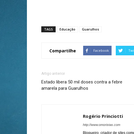
TAGS
Educação
Guarulhos
Compartilhe
Facebook
Twi
Artigo anterior
Estado libera 50 mil doses contra a febre
amarela para Guarulhos
Rogério Princiotti
http://www.omoristas.com
Blogueiro, criador de sites co