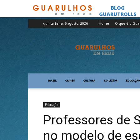
quinta-feira, 6 agosto, 2026
Home
O que é o Gua
Guarulhos
em
Rede
BRASIL
CRIMES
CULTURA
DO LEITOR
EDUCAÇÃO
Educação
Professores de 
no modelo de esc