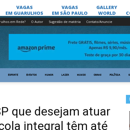
rulhos em Rede?
O Autor
Sugestão de matéria
Contato/Anuncie
ESPORTE
EVENTOS
HUMOR
LAZER
MUNDO
OBRAS
POLÍTICA
S
SP que desejam atuar
ola integral têm até