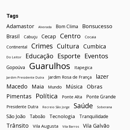
Tags
Bonsucesso
Adamastor
Bom Clima
Alvorada
Centro
Brasil
Cecap
Cabuçu
Cocaia
Crimes
Cultura
Cumbica
Continental
Esporte
Eventos
Educação
Do Leitor
Guarulhos
Gopoúva
Itapegica
lazer
Jardim Rosa de França
Jardim Presidente Dutra
Macedo
Maia
Obras
Música
Mundo
Política
Pimentas
Ponte Grande
Ponte Alta
Saúde
Presidente Dutra
Soberana
Recreio São Jorge
São João
Tecnologia
Taboão
Tranquilidade
Trânsito
Vila Galvão
Vila Augusta
Vila Barros