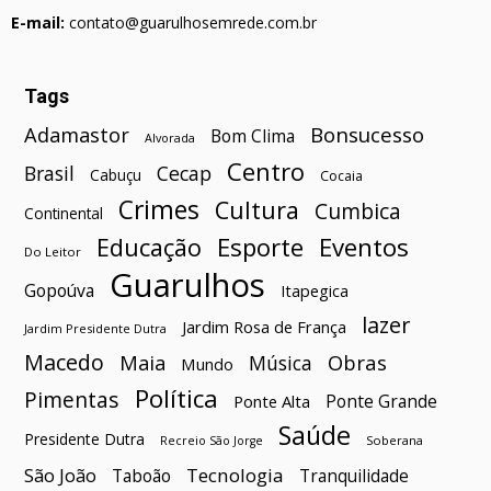
E-mail:
contato@guarulhosemrede.com.br
Tags
Bonsucesso
Adamastor
Bom Clima
Alvorada
Centro
Brasil
Cecap
Cabuçu
Cocaia
Crimes
Cultura
Cumbica
Continental
Esporte
Eventos
Educação
Do Leitor
Guarulhos
Gopoúva
Itapegica
lazer
Jardim Rosa de França
Jardim Presidente Dutra
Macedo
Maia
Obras
Música
Mundo
Política
Pimentas
Ponte Grande
Ponte Alta
Saúde
Presidente Dutra
Soberana
Recreio São Jorge
São João
Tecnologia
Taboão
Tranquilidade