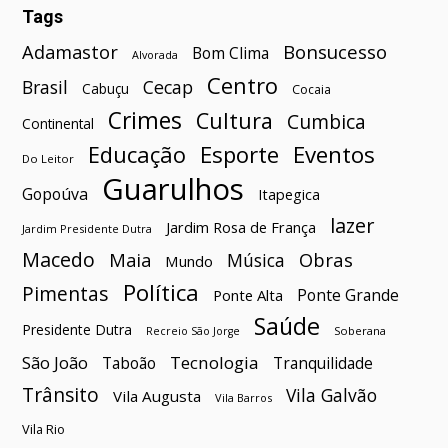
Tags
Bonsucesso
Adamastor
Bom Clima
Alvorada
Centro
Brasil
Cecap
Cabuçu
Cocaia
Crimes
Cultura
Cumbica
Continental
Esporte
Eventos
Educação
Do Leitor
Guarulhos
Gopoúva
Itapegica
lazer
Jardim Rosa de França
Jardim Presidente Dutra
Macedo
Maia
Obras
Música
Mundo
Política
Pimentas
Ponte Grande
Ponte Alta
Saúde
Presidente Dutra
Soberana
Recreio São Jorge
São João
Tecnologia
Taboão
Tranquilidade
Trânsito
Vila Galvão
Vila Augusta
Vila Barros
Vila Rio