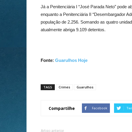
Já a Penitenciária I “José Parada Neto” pode a
enquanto a Penitenciária II “Desembargador A
população de 2.256. Somando as quatro unidade
atualmente abriga 9.109 detentos.
Fonte:
Guarulhos Hoje
TAGS
Crimes
Guarulhos
Compartilhe
Facebook
Twi
Artigo anterior