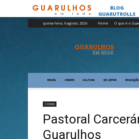
quinta-feira, 6 agosto, 2026
Home
O que é o Gua
Guarulhos
em
Rede
BRASIL
CRIMES
CULTURA
DO LEITOR
EDUCAÇÃO
Crimes
Pastoral Carcerár
Guarulhos