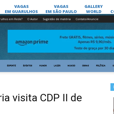
rulhos em Rede?
O Autor
Sugestão de matéria
Contato/Anuncie
ESPORTE
EVENTOS
HUMOR
LAZER
MUNDO
OBRAS
POLÍTICA
S
ia visita CDP II de