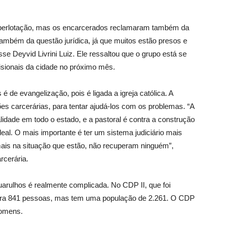
superlotação, mas os encarcerados reclamaram também da
também da questão jurídica, já que muitos estão presos e
se Deyvid Livrini Luiz. Ele ressaltou que o grupo está se
isionais da cidade no próximo mês.
 é de evangelização, pois é ligada a igreja católica. A
ões carcerárias, para tentar ajudá-los com os problemas. “A
lidade em todo o estado, e a pastoral é contra a construção
deal. O mais importante é ter um sistema judiciário mais
a mais na situação que estão, não recuperam ninguém”,
rcerária.
uarulhos é realmente complicada. No CDP II, que foi
para 841 pessoas, mas tem uma população de 2.261. O CDP
homens.