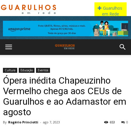
Cultura
Educação
Eventos
Ópera inédita Chapeuzinho
Vermelho chega aos CEUs de
Guarulhos e ao Adamastor em
agosto
By
Rogério Princiotti
-
ago 7, 2023
653
0