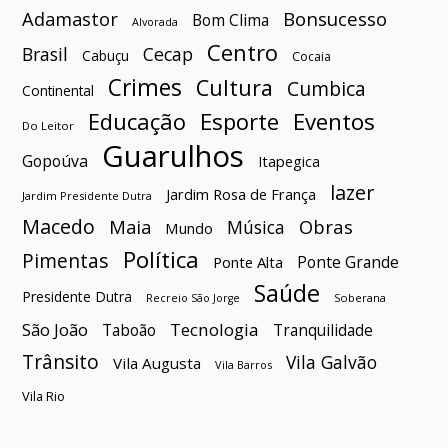
Bonsucesso
Adamastor
Bom Clima
Alvorada
Centro
Brasil
Cecap
Cabuçu
Cocaia
Crimes
Cultura
Cumbica
Continental
Esporte
Eventos
Educação
Do Leitor
Guarulhos
Gopoúva
Itapegica
lazer
Jardim Rosa de França
Jardim Presidente Dutra
Macedo
Maia
Obras
Música
Mundo
Política
Pimentas
Ponte Grande
Ponte Alta
Saúde
Presidente Dutra
Soberana
Recreio São Jorge
São João
Tecnologia
Taboão
Tranquilidade
Trânsito
Vila Galvão
Vila Augusta
Vila Barros
Vila Rio