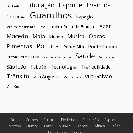
Esporte
Eventos
Educação
Do Leitor
Guarulhos
Gopoúva
Itapegica
lazer
Jardim Rosa de França
Jardim Presidente Dutra
Macedo
Maia
Obras
Música
Mundo
Política
Pimentas
Ponte Grande
Ponte Alta
Saúde
Presidente Dutra
Soberana
Recreio São Jorge
São João
Tecnologia
Taboão
Tranquilidade
Trânsito
Vila Galvão
Vila Augusta
Vila Barros
Vila Rio
Brasil
Crimes
Cultura
Do Leitor
Educação
Esporte
Eventos
Humor
Lazer
Mundo
Obras
Política
Saúde
Tecnologia
Trânsito