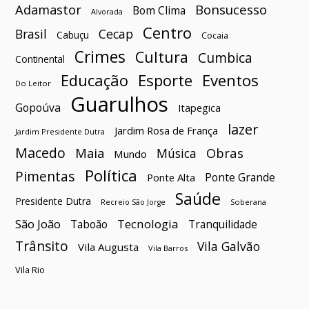
Bonsucesso
Adamastor
Bom Clima
Alvorada
Centro
Brasil
Cecap
Cabuçu
Cocaia
Crimes
Cultura
Cumbica
Continental
Esporte
Eventos
Educação
Do Leitor
Guarulhos
Gopoúva
Itapegica
lazer
Jardim Rosa de França
Jardim Presidente Dutra
Macedo
Maia
Obras
Música
Mundo
Política
Pimentas
Ponte Grande
Ponte Alta
Saúde
Presidente Dutra
Soberana
Recreio São Jorge
São João
Tecnologia
Taboão
Tranquilidade
Trânsito
Vila Galvão
Vila Augusta
Vila Barros
Vila Rio