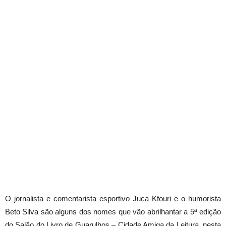
O jornalista e comentarista esportivo Juca Kfouri e o humorista
Beto Silva são alguns dos nomes que vão abrilhantar a 5ª edição
do Salão do Livro de Guarulhos – Cidade Amiga da Leitura, nesta