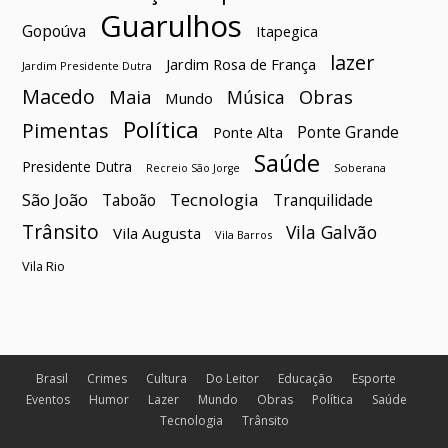
Guarulhos
Gopoúva
Itapegica
lazer
Jardim Rosa de França
Jardim Presidente Dutra
Macedo
Maia
Obras
Música
Mundo
Política
Pimentas
Ponte Grande
Ponte Alta
Saúde
Presidente Dutra
Soberana
Recreio São Jorge
São João
Tecnologia
Taboão
Tranquilidade
Trânsito
Vila Galvão
Vila Augusta
Vila Barros
Vila Rio
Brasil
Crimes
Cultura
Do Leitor
Educação
Esporte
Eventos
Humor
Lazer
Mundo
Obras
Política
Saúde
Tecnologia
Trânsito