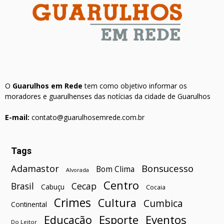
O
Guarulhos em Rede
tem como objetivo informar os
moradores e guarulhenses das notícias da cidade de Guarulhos
E-mail:
contato@guarulhosemrede.com.br
Tags
Bonsucesso
Adamastor
Bom Clima
Alvorada
Centro
Brasil
Cecap
Cabuçu
Cocaia
Crimes
Cultura
Cumbica
Continental
Esporte
Eventos
Educação
Do Leitor