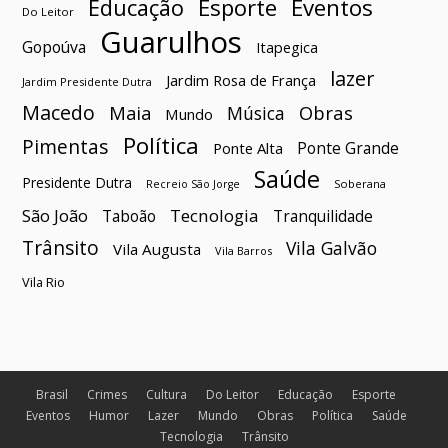
Esporte
Eventos
Educação
Do Leitor
Guarulhos
Gopoúva
Itapegica
lazer
Jardim Rosa de França
Jardim Presidente Dutra
Macedo
Maia
Obras
Música
Mundo
Política
Pimentas
Ponte Grande
Ponte Alta
Saúde
Presidente Dutra
Soberana
Recreio São Jorge
São João
Tecnologia
Taboão
Tranquilidade
Trânsito
Vila Galvão
Vila Augusta
Vila Barros
Vila Rio
Brasil
Crimes
Cultura
Do Leitor
Educação
Esporte
Eventos
Humor
Lazer
Mundo
Obras
Política
Saúde
Tecnologia
Trânsito