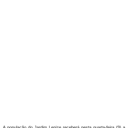
A população do Jardim Lenize receberá nesta quarta-feira (9) a