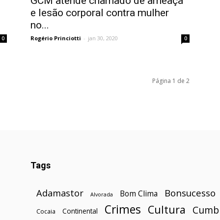
GCM atende chamado de ameaça
e lesão corporal contra mulher
no...
Rogério Princiotti
-
jan 30, 2020
0
0
Página 1 de 2
Tags
Bonsucesso
Adamastor
Bom Clima
Alvorada
Crimes
Cultura
Cumb
Continental
Cocaia