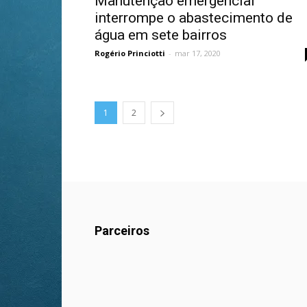
Manutenção emergencial
interrompe o abastecimento de
água em sete bairros
Rogério Princiotti
-
mar 17, 2020
1
2
Parceiros