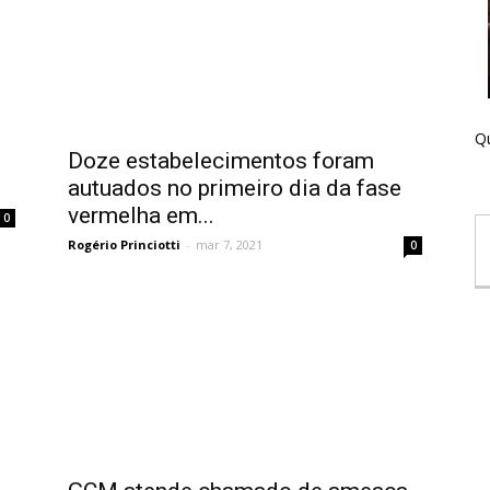
Qu
Doze estabelecimentos foram
autuados no primeiro dia da fase
vermelha em...
0
Rogério Princiotti
-
mar 7, 2021
0