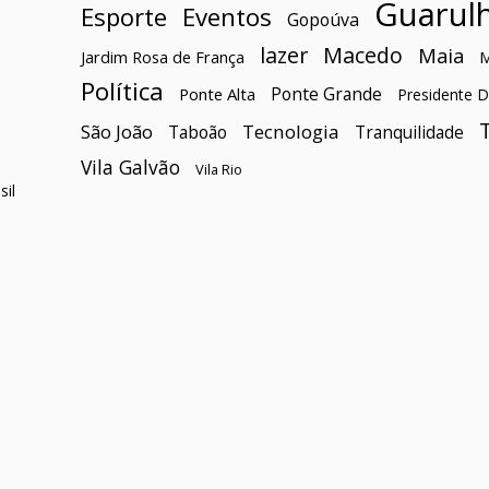
Guarul
Esporte
Eventos
Gopoúva
lazer
Macedo
Maia
Jardim Rosa de França
Política
Ponte Grande
Ponte Alta
Presidente D
São João
Tecnologia
Taboão
Tranquilidade
Vila Galvão
Vila Rio
il