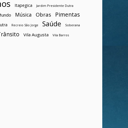
hos
Itapegica
Jardim Presidente Dutra
Pimentas
Obras
Música
Mundo
Saúde
utra
Soberana
Recreio São Jorge
Trânsito
Vila Augusta
Vila Barros