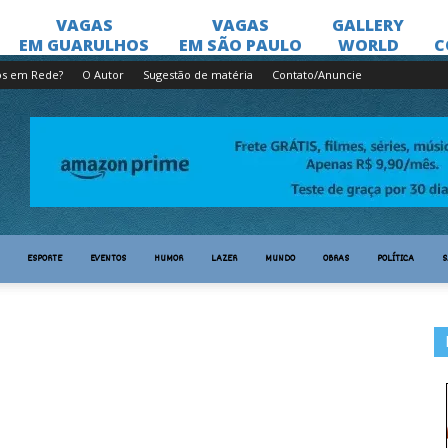
os em Rede?
O Autor
Sugestão de matéria
Contato/Anuncie
ESPORTE
EVENTOS
HUMOR
LAZER
MUNDO
OBRAS
POLÍTICA
S