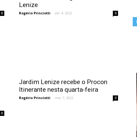
Lenize
Rogério Princiotti
-
abr 4, 2022
0
0
Jardim Lenize recebe o Procon
Itinerante nesta quarta-feira
Rogério Princiotti
-
mar 7, 2022
0
0