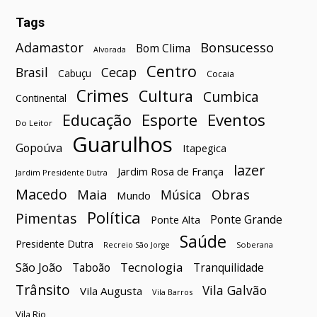
Tags
Bonsucesso
Adamastor
Bom Clima
Alvorada
Centro
Brasil
Cecap
Cabuçu
Cocaia
Crimes
Cultura
Cumbica
Continental
Esporte
Eventos
Educação
Do Leitor
Guarulhos
Gopoúva
Itapegica
lazer
Jardim Rosa de França
Jardim Presidente Dutra
Macedo
Maia
Obras
Música
Mundo
Política
Pimentas
Ponte Grande
Ponte Alta
Saúde
Presidente Dutra
Soberana
Recreio São Jorge
São João
Tecnologia
Taboão
Tranquilidade
Trânsito
Vila Galvão
Vila Augusta
Vila Barros
Vila Rio