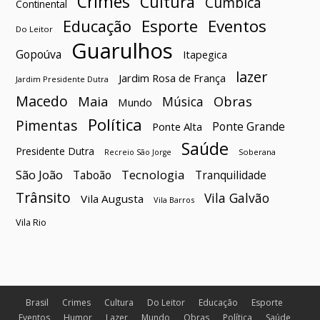
Crimes
Cultura
Cumbica
Continental
Esporte
Eventos
Educação
Do Leitor
Guarulhos
Gopoúva
Itapegica
lazer
Jardim Rosa de França
Jardim Presidente Dutra
Macedo
Maia
Obras
Música
Mundo
Política
Pimentas
Ponte Grande
Ponte Alta
Saúde
Presidente Dutra
Soberana
Recreio São Jorge
São João
Tecnologia
Taboão
Tranquilidade
Trânsito
Vila Galvão
Vila Augusta
Vila Barros
Vila Rio
Brasil
Crimes
Cultura
Do Leitor
Educação
Esporte
Eventos
Humor
Lazer
Mundo
Obras
Política
Saúde