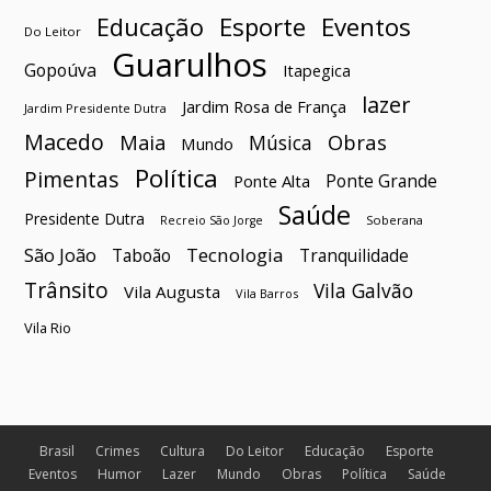
Esporte
Eventos
Educação
Do Leitor
Guarulhos
Gopoúva
Itapegica
lazer
Jardim Rosa de França
Jardim Presidente Dutra
Macedo
Maia
Obras
Música
Mundo
Política
Pimentas
Ponte Grande
Ponte Alta
Saúde
Presidente Dutra
Soberana
Recreio São Jorge
São João
Tecnologia
Taboão
Tranquilidade
Trânsito
Vila Galvão
Vila Augusta
Vila Barros
Vila Rio
Brasil
Crimes
Cultura
Do Leitor
Educação
Esporte
Eventos
Humor
Lazer
Mundo
Obras
Política
Saúde