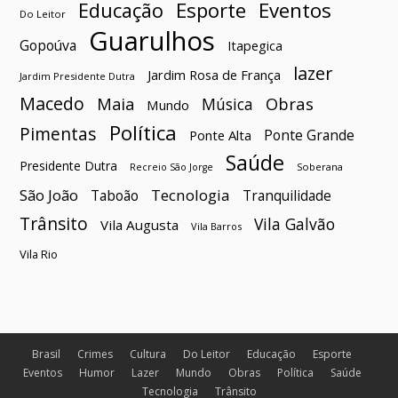
Esporte
Eventos
Educação
Do Leitor
Guarulhos
Gopoúva
Itapegica
lazer
Jardim Rosa de França
Jardim Presidente Dutra
Macedo
Maia
Obras
Música
Mundo
Política
Pimentas
Ponte Grande
Ponte Alta
Saúde
Presidente Dutra
Soberana
Recreio São Jorge
São João
Tecnologia
Taboão
Tranquilidade
Trânsito
Vila Galvão
Vila Augusta
Vila Barros
Vila Rio
Brasil
Crimes
Cultura
Do Leitor
Educação
Esporte
Eventos
Humor
Lazer
Mundo
Obras
Política
Saúde
Tecnologia
Trânsito