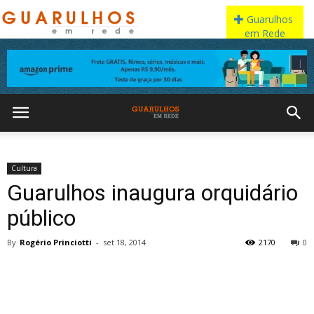
Cultura
Guarulhos inaugura orquidário
público
By
Rogério Princiotti
-
set 18, 2014
2170
0