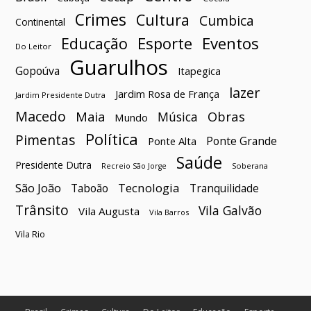
Crimes
Cultura
Cumbica
Continental
Esporte
Eventos
Educação
Do Leitor
Guarulhos
Gopoúva
Itapegica
lazer
Jardim Rosa de França
Jardim Presidente Dutra
Macedo
Maia
Obras
Música
Mundo
Política
Pimentas
Ponte Grande
Ponte Alta
Saúde
Presidente Dutra
Soberana
Recreio São Jorge
São João
Tecnologia
Taboão
Tranquilidade
Trânsito
Vila Galvão
Vila Augusta
Vila Barros
Vila Rio