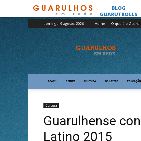
domingo, 9 agosto, 2026
Home
O que é o Guaru
Guarulhos
em
Rede
BRASIL
CRIMES
CULTURA
DO LEITOR
EDUCAÇÃO
Cultura
Guarulhense co
Latino 2015