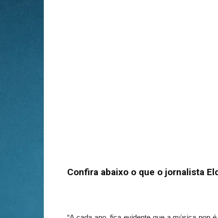
Confira abaixo o que o jornalista E
“A cada ano, fica evidente que a música pop é