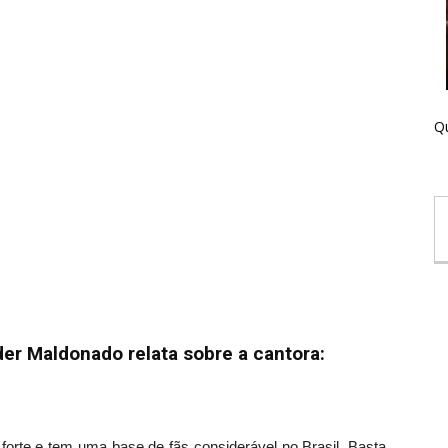
Qu
lder Maldonado relata sobre a cantora:
 forte e tem uma base de fãs considerável no Brasil. Basta