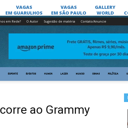
lhos em Rede?
O Autor
Sugestão de matéria
Contato/Anuncie
ESPORTE
EVENTOS
HUMOR
LAZER
MUNDO
OBRAS
POLÍTICA
S
ncorre ao Grammy