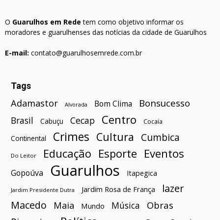
O
Guarulhos em Rede
tem como objetivo informar os
moradores e guarulhenses das notícias da cidade de Guarulhos
E-mail:
contato@guarulhosemrede.com.br
Tags
Bonsucesso
Adamastor
Bom Clima
Alvorada
Centro
Brasil
Cecap
Cabuçu
Cocaia
Crimes
Cultura
Cumbica
Continental
Esporte
Eventos
Educação
Do Leitor
Guarulhos
Gopoúva
Itapegica
lazer
Jardim Rosa de França
Jardim Presidente Dutra
Macedo
Maia
Obras
Música
Mundo