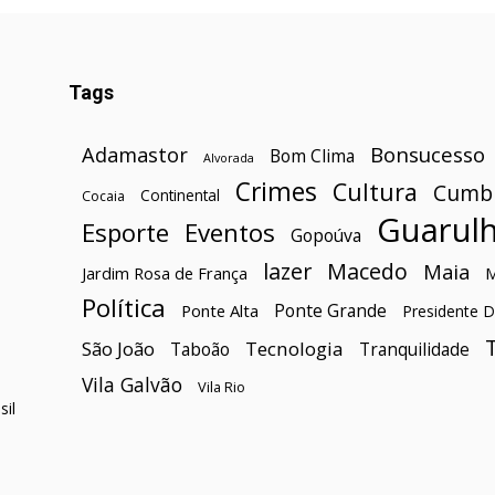
Tags
Bonsucesso
Adamastor
Bom Clima
Alvorada
Crimes
Cultura
Cumb
Continental
Cocaia
Guarul
Esporte
Eventos
Gopoúva
lazer
Macedo
Maia
Jardim Rosa de França
Política
Ponte Grande
Ponte Alta
Presidente D
São João
Tecnologia
Taboão
Tranquilidade
Vila Galvão
Vila Rio
il