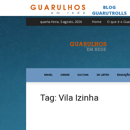
quarta-feira, 5 agosto, 2026
Home
O que é o Gua
Guarulhos
em
Rede
BRASIL
CRIMES
CULTURA
DO LEITOR
EDUCAÇÃO
Tag: Vila Izinha