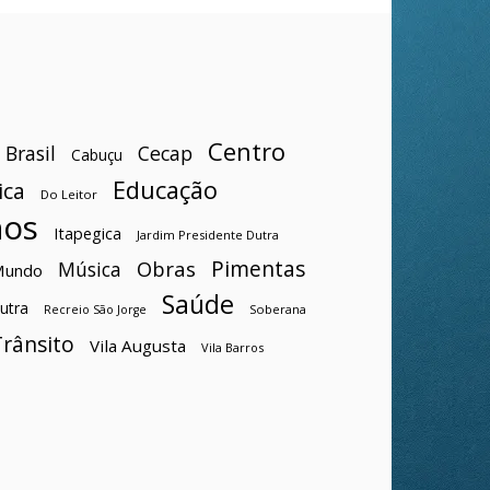
Centro
Brasil
Cecap
Cabuçu
Educação
ica
Do Leitor
hos
Itapegica
Jardim Presidente Dutra
Pimentas
Obras
Música
Mundo
Saúde
utra
Soberana
Recreio São Jorge
Trânsito
Vila Augusta
Vila Barros