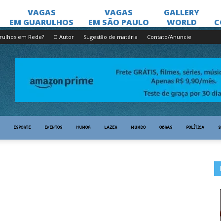
rulhos em Rede?
O Autor
Sugestão de matéria
Contato/Anuncie
ESPORTE
EVENTOS
HUMOR
LAZER
MUNDO
OBRAS
POLÍTICA
S