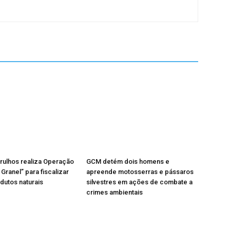
rulhos realiza Operação
GCM detém dois homens e
Granel” para fiscalizar
apreende motosserras e pássaros
odutos naturais
silvestres em ações de combate a
crimes ambientais