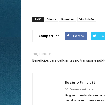
TAGS
Crimes
Guarulhos
Vila Galvão
Compartilhe
Facebook
Twi
Artigo anterior
Benefícios para deficientes no transporte públ
Rogério Princiotti
http://www.omoristas.com
Blogueiro, criador de sites co
criando conteúdo para sites e