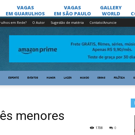
rulhos em Rede?
O Autor
Sugestão de matéria
Contato/Anuncie
ESPORTE
EVENTOS
HUMOR
LAZER
MUNDO
OBRAS
POLÍTICA
S
rês menores
1708
0