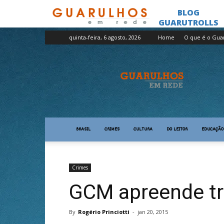
quinta-feira, 6 agosto, 2026
Home
O que é o Gua
Guarulhos
em
Rede
BRASIL
CRIMES
CULTURA
DO LEITOR
EDUCAÇÃO
Crimes
GCM apreende t
By
Rogério Princiotti
-
jan 20, 2015