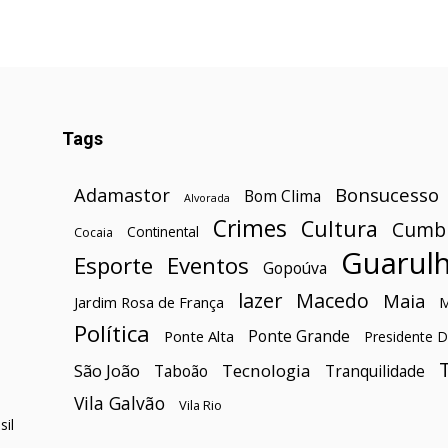
Tags
Bonsucesso
Adamastor
Bom Clima
Alvorada
Crimes
Cultura
Cumb
Continental
Cocaia
Guarul
Esporte
Eventos
Gopoúva
lazer
Macedo
Maia
Jardim Rosa de França
Política
Ponte Grande
Ponte Alta
Presidente D
São João
Tecnologia
Taboão
Tranquilidade
Vila Galvão
Vila Rio
il