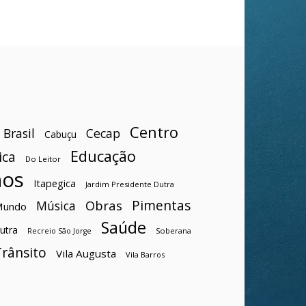
Centro
Brasil
Cecap
Cabuçu
Educação
ica
Do Leitor
hos
Itapegica
Jardim Presidente Dutra
Pimentas
Obras
Música
Mundo
Saúde
utra
Soberana
Recreio São Jorge
Trânsito
Vila Augusta
Vila Barros