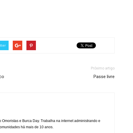
tter
Próximo artigo
ico
Passe livre
mo Omoristas e Burca Day. Trabalha na internet administrando e
 comunidades há mais de 10 anos.