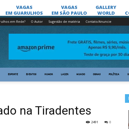
rulhos em Rede?
O Autor
Sugestão de matéria
Contato/Anuncie
ESPORTE
EVENTOS
HUMOR
LAZER
MUNDO
OBRAS
POLÍTICA
S
ado na Tiradentes
2491
0