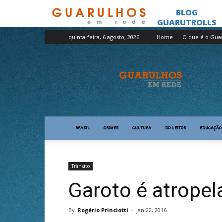
quinta-feira, 6 agosto, 2026
Home
O que é o Gua
Guarulhos
em
Rede
BRASIL
CRIMES
CULTURA
DO LEITOR
EDUCAÇÃO
Trânsito
Garoto é atropel
By
Rogério Princiotti
-
jan 22, 2016