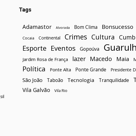
Tags
Bonsucesso
Adamastor
Bom Clima
Alvorada
Crimes
Cultura
Cumb
Continental
Cocaia
Guarul
Esporte
Eventos
Gopoúva
lazer
Macedo
Maia
Jardim Rosa de França
Política
Ponte Grande
Ponte Alta
Presidente D
São João
Tecnologia
Taboão
Tranquilidade
Vila Galvão
Vila Rio
il