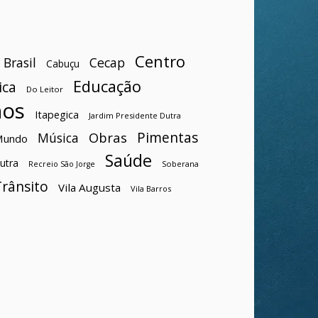
Centro
Brasil
Cecap
Cabuçu
Educação
ica
Do Leitor
hos
Itapegica
Jardim Presidente Dutra
Pimentas
Obras
Música
Mundo
Saúde
utra
Soberana
Recreio São Jorge
Trânsito
Vila Augusta
Vila Barros