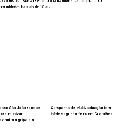
mo Omoristas e Burca Day. Trabalha na internet administrando e
 comunidades há mais de 10 anos.
rbano São João recebe
Campanha de Multivacinação tem
ara imunizar
início segunda-feira em Guarulhos
 contra a gripe e o