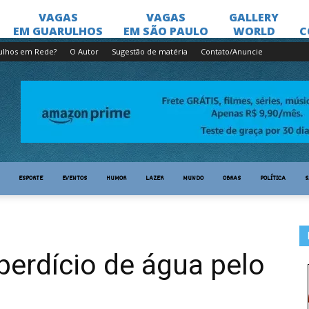
ulhos em Rede?
O Autor
Sugestão de matéria
Contato/Anuncie
ESPORTE
EVENTOS
HUMOR
LAZER
MUNDO
OBRAS
POLÍTICA
S
perdício de água pelo