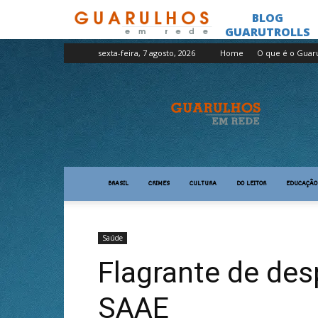
sexta-feira, 7 agosto, 2026
Home
O que é o Guar
Guarulhos
em
Rede
BRASIL
CRIMES
CULTURA
DO LEITOR
EDUCAÇÃO
Saúde
Flagrante de des
SAAE