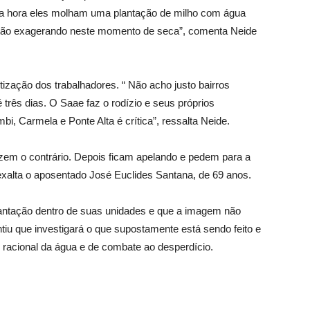
ma hora eles molham uma plantação de milho com água
stão exagerando neste momento de seca”, comenta Neide
tização dos trabalhadores. “ Não acho justo bairros
 três dias. O Saae faz o rodízio e seus próprios
bi, Carmela e Ponte Alta é crítica”, ressalta Neide.
em o contrário. Depois ficam apelando e pedem para a
 exalta o aposentado José Euclides Santana, de 69 anos.
ntação dentro de suas unidades e que a imagem não
ntiu que investigará o que supostamente está sendo feito e
acional da água e de combate ao desperdício.