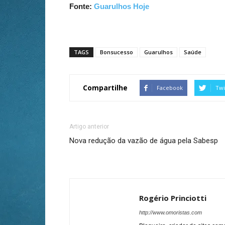
Fonte:
Guarulhos Hoje
TAGS
Bonsucesso
Guarulhos
Saúde
Compartilhe
Facebook
Twi
Artigo anterior
Nova redução da vazão de água pela Sabesp
Rogério Princiotti
http://www.omoristas.com