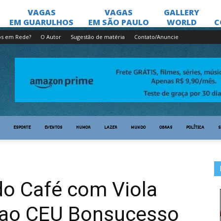
os em Rede?
O Autor
Sugestão de matéria
Contato/Anuncie
ESPORTE
EVENTOS
HUMOR
LAZER
MUNDO
OBRAS
POLÍTICA
S
do Café com Viola
a ao CEU Bonsucesso