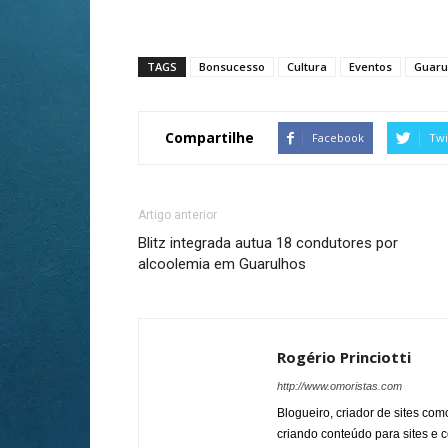
TAGS
Bonsucesso
Cultura
Eventos
Guaru
Compartilhe
Facebook
Twi
Artigo anterior
Blitz integrada autua 18 condutores por
alcoolemia em Guarulhos
Rogério Princiotti
http://www.omoristas.com
Blogueiro, criador de sites co
criando conteúdo para sites e