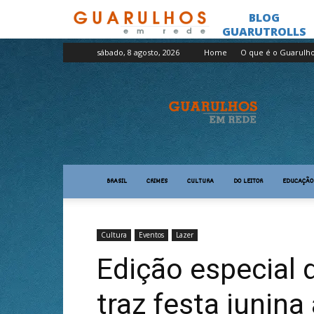
sábado, 8 agosto, 2026
Home
O que é o Guarulh
Guarulhos
em
Rede
BRASIL
CRIMES
CULTURA
DO LEITOR
EDUCAÇÃO
Cultura
Eventos
Lazer
Edição especial 
traz festa junin