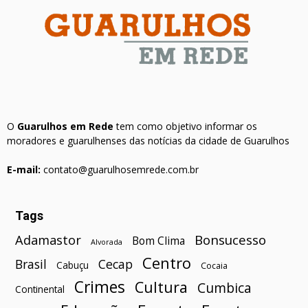
O
Guarulhos em Rede
tem como objetivo informar os
moradores e guarulhenses das notícias da cidade de Guarulhos
E-mail:
contato@guarulhosemrede.com.br
Tags
Bonsucesso
Adamastor
Bom Clima
Alvorada
Centro
Brasil
Cecap
Cabuçu
Cocaia
Crimes
Cultura
Cumbica
Continental