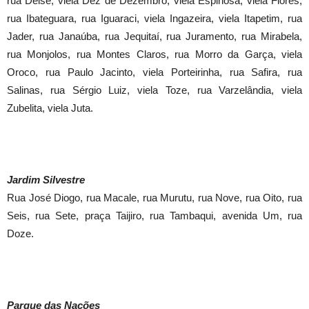
rua Deise, viela Dez de Dezembro, viela Espinosa, viela Flores,
rua Ibateguara, rua Iguaraci, viela Ingazeira, viela Itapetim, rua
Jader, rua Janaúba, rua Jequitaí, rua Juramento, rua Mirabela,
rua Monjolos, rua Montes Claros, rua Morro da Garça, viela
Oroco, rua Paulo Jacinto, viela Porteirinha, rua Safira, rua
Salinas, rua Sérgio Luiz, viela Toze, rua Varzelândia, viela
Zubelita, viela Juta.
Jardim Silvestre
Rua José Diogo, rua Macale, rua Murutu, rua Nove, rua Oito, rua
Seis, rua Sete, praça Taijiro, rua Tambaqui, avenida Um, rua
Doze.
Parque das Nações