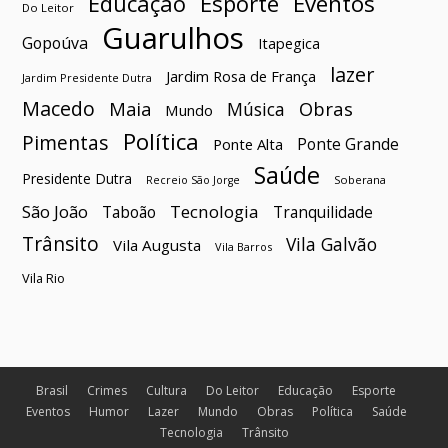
Esporte
Eventos
Educação
Do Leitor
Guarulhos
Gopoúva
Itapegica
lazer
Jardim Rosa de França
Jardim Presidente Dutra
Macedo
Maia
Obras
Música
Mundo
Política
Pimentas
Ponte Grande
Ponte Alta
Saúde
Presidente Dutra
Soberana
Recreio São Jorge
São João
Tecnologia
Taboão
Tranquilidade
Trânsito
Vila Galvão
Vila Augusta
Vila Barros
Vila Rio
Brasil
Crimes
Cultura
Do Leitor
Educação
Esporte
Eventos
Humor
Lazer
Mundo
Obras
Política
Saúde
Tecnologia
Trânsito