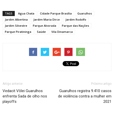
TAGS
Agua Chata
Cidade Parque Brasília
Guarulhos
Jardim Albertina
Jardim Maria Dirce
Jardim Rodolfo
Jardim Silvestre
Parque Alvorada
Parque das Nações
Parque Piratininga
Saúde
Vila Dinamarca
Artigo anterior
Próximo artigo
Vedacit Vôlei Guarulhos
Guarulhos registra 9.410 casos
enfrenta Sada de olho nos
de violência contra a mulher em
playoffs
2021