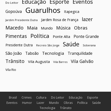
Esporte
Eventos
Educação
Do Leitor
Guarulhos
Gopoúva
Itapegica
lazer
Jardim Rosa de França
Jardim Presidente Dutra
Macedo
Maia
Obras
Música
Mundo
Política
Pimentas
Ponte Grande
Ponte Alta
Saúde
Presidente Dutra
Soberana
Recreio São Jorge
São João
Tecnologia
Taboão
Tranquilidade
Trânsito
Vila Galvão
Vila Augusta
Vila Barros
Vila Rio
Brasil
Crimes
Cultura
Do Leitor
Educação
Esporte
Eventos
Humor
Lazer
Mundo
Obras
Política
Saúde
Tecnologia
Trânsito