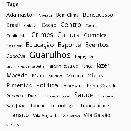
Tags
Bonsucesso
Adamastor
Bom Clima
Alvorada
Centro
Brasil
Cecap
Cabuçu
Cocaia
Crimes
Cultura
Cumbica
Continental
Esporte
Eventos
Educação
Do Leitor
Guarulhos
Gopoúva
Itapegica
lazer
Jardim Rosa de França
Jardim Presidente Dutra
Macedo
Maia
Obras
Música
Mundo
Política
Pimentas
Ponte Grande
Ponte Alta
Saúde
Presidente Dutra
Soberana
Recreio São Jorge
São João
Tecnologia
Taboão
Tranquilidade
Trânsito
Vila Galvão
Vila Augusta
Vila Barros
Vila Rio