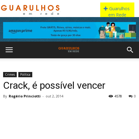
Crimes
Política
Crack, é possível vencer
By
Rogério Princiotti
-
out 2, 2014
4578
0