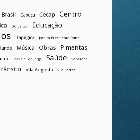
Centro
Brasil
Cecap
Cabuçu
Educação
ica
Do Leitor
hos
Itapegica
Jardim Presidente Dutra
Pimentas
Obras
Música
Mundo
Saúde
utra
Soberana
Recreio São Jorge
Trânsito
Vila Augusta
Vila Barros