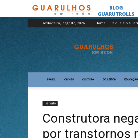
sexta-feira, 7 agosto, 2026
Home
O que é o Guar
Guarulhos
em
Rede
BRASIL
CRIMES
CULTURA
DO LEITOR
EDUCAÇÃO
Trânsito
Construtora neg
por transtornos 