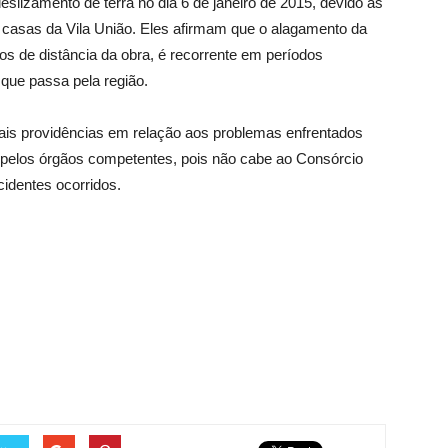
lizamento de terra no dia 6 de janeiro de 2015, devido as
s casas da Vila União. Eles afirmam que o alagamento da
os de distância da obra, é recorrente em períodos
que passa pela região.
ais providências em relação aos problemas enfrentados
pelos órgãos competentes, pois não cabe ao Consórcio
identes ocorridos.