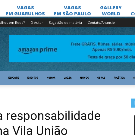
ulhos em Rede?
O Autor
Sugestão de matéria
Contato/Anuncie
ESPORTE
EVENTOS
HUMOR
LAZER
MUNDO
OBRAS
POLÍTICA
S
a responsabilidade
na Vila União