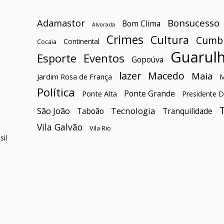
Bonsucesso
Adamastor
Bom Clima
Alvorada
Crimes
Cultura
Cumb
Continental
Cocaia
Guarul
Esporte
Eventos
Gopoúva
lazer
Macedo
Maia
Jardim Rosa de França
Política
Ponte Grande
Ponte Alta
Presidente D
São João
Tecnologia
Taboão
Tranquilidade
Vila Galvão
Vila Rio
il