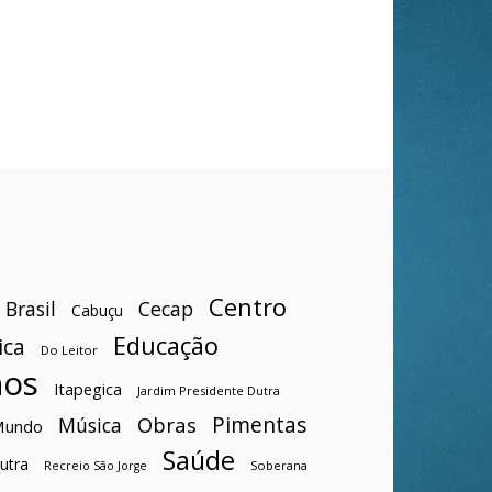
Centro
Brasil
Cecap
Cabuçu
Educação
ica
Do Leitor
hos
Itapegica
Jardim Presidente Dutra
Pimentas
Obras
Música
Mundo
Saúde
utra
Soberana
Recreio São Jorge