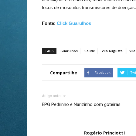
focos de mosquitos transmissores de doenças.
Fonte:
Click Guarulhos
TAGS
Guarulhos
Saúde
Vila Augusta
Vil
Compartilhe
Facebook
Twi
Artigo anterior
EPG Pedrinho e Narizinho com goteiras
Rogério Princiotti