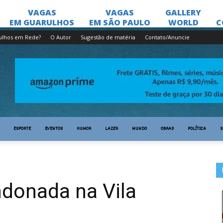
ulhos em Rede?
O Autor
Sugestão de matéria
Contato/Anuncie
ESPORTE
EVENTOS
HUMOR
LAZER
MUNDO
OBRAS
POLÍTICA
S
donada na Vila