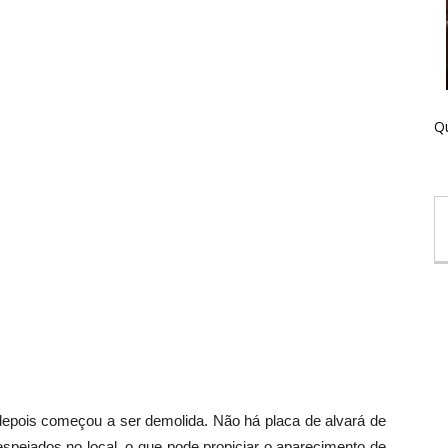
Qu
depois começou a ser demolida. Não há placa de alvará de
espejados no local, o que pode propiciar o aparecimento de