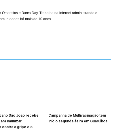
mo Omoristas e Burca Day. Trabalha na internet administrando e
 comunidades há mais de 10 anos.
rbano São João recebe
Campanha de Multivacinação tem
ara imunizar
início segunda-feira em Guarulhos
 contra a gripe e o