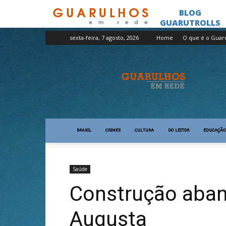
sexta-feira, 7 agosto, 2026
Home
O que é o Guar
Guarulhos
em
Rede
BRASIL
CRIMES
CULTURA
DO LEITOR
EDUCAÇÃO
Saúde
Construção aban
Augusta