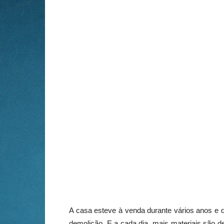
A casa esteve à venda durante vários anos e 
demolição. E a cada dia, mais materiais são d