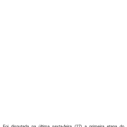
Foi disputada na última sexta-feira (27) a primeira etapa do