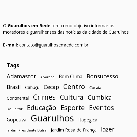
O
Guarulhos em Rede
tem como objetivo informar os
moradores e guarulhenses das notícias da cidade de Guarulhos
E-mail:
contato@guarulhosemrede.com.br
Tags
Bonsucesso
Adamastor
Bom Clima
Alvorada
Centro
Brasil
Cecap
Cabuçu
Cocaia
Crimes
Cultura
Cumbica
Continental
Esporte
Eventos
Educação
Do Leitor
Guarulhos
Gopoúva
Itapegica
lazer
Jardim Rosa de França
Jardim Presidente Dutra