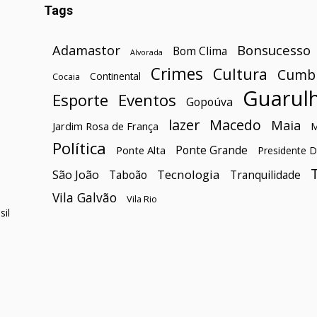
Tags
Bonsucesso
Adamastor
Bom Clima
Alvorada
Crimes
Cultura
Cumb
Continental
Cocaia
Guarul
Esporte
Eventos
Gopoúva
lazer
Macedo
Maia
Jardim Rosa de França
Política
Ponte Grande
Ponte Alta
Presidente D
São João
Tecnologia
Taboão
Tranquilidade
Vila Galvão
Vila Rio
il