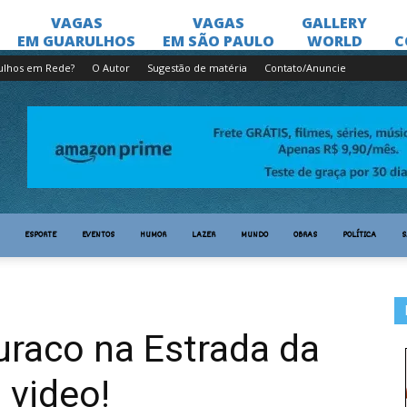
ulhos em Rede?
O Autor
Sugestão de matéria
Contato/Anuncie
ESPORTE
EVENTOS
HUMOR
LAZER
MUNDO
OBRAS
POLÍTICA
S
buraco na Estrada da
 video!