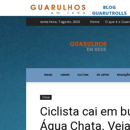
sexta-feira, 7 agosto, 2026
Home
O que é o Guar
Guarulhos
em
Rede
BRASIL
CRIMES
CULTURA
DO LEITOR
EDUCAÇÃO
Obras
Ciclista cai em 
Água Chata. Veja