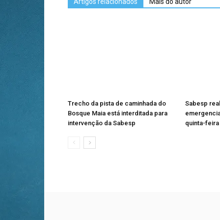
Artigos relacionados
Mais do autor
Trecho da pista de caminhada do
Sabesp rea
Bosque Maia está interditada para
emergencia
intervenção da Sabesp
quinta-feira