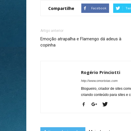
Compartilhe
Facebook
Twi
Artigo anterior
Emoção atrapalha e Flamengo dá adeus à
copinha
Rogério Princiotti
http://www.omoristas.com
Blogueiro, criador de sites co
criando conteúdo para sites e