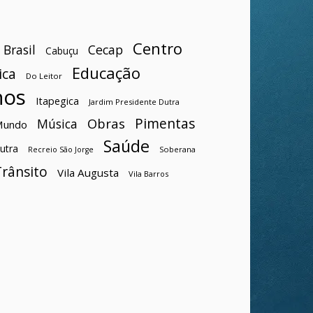
Centro
Brasil
Cecap
Cabuçu
Educação
ica
Do Leitor
hos
Itapegica
Jardim Presidente Dutra
Pimentas
Obras
Música
Mundo
Saúde
utra
Soberana
Recreio São Jorge
Trânsito
Vila Augusta
Vila Barros